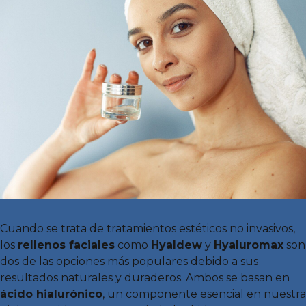
Cuando se trata de tratamientos estéticos no invasivos,
los
rellenos faciales
como
Hyaldew
y
Hyaluromax
son
dos de las opciones más populares debido a sus
resultados naturales y duraderos. Ambos se basan en
ácido hialurónico
, un componente esencial en nuestra