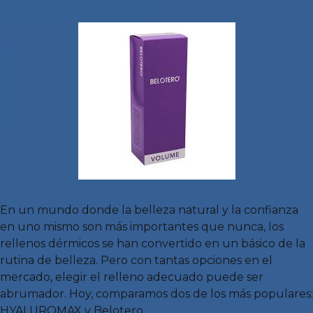
En un mundo donde la belleza natural y la confianza
en uno mismo son más importantes que nunca, los
rellenos dérmicos se han convertido en un básico de la
rutina de belleza. Pero con tantas opciones en el
mercado, elegir el relleno adecuado puede ser
abrumador. Hoy, comparamos dos de los más populares:
HYALUROMAX y Belotero.