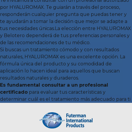
Te invitamos a consultar con un profesional autorizado
por HYALUROMAX. Te guiarán a través del proceso,
responderán cualquier pregunta que puedas tener y
te ayudarán a tomar la decisión que mejor se adapte a
tus necesidades únicas.La elección entre HYALUROMAX
y Belotero dependerá de tus preferencias personales y
de las recomendaciones de tu médico.
Si buscas un tratamiento cómodo y con resultados
naturales, HYALUROMAX es una excelente opción. La
fórmula única del producto y su comodidad de
aplicación lo hacen ideal para aquellos que buscan
resultados naturales y duraderos.
Es fundamental consultar a un profesional
certificado
para evaluar tus características y
determinar cuál es el tratamiento más adecuado para ti